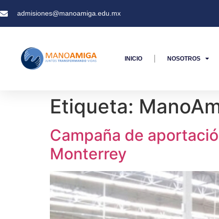
admisiones@manoamiga.edu.mx
INICIO
NOSOTROS
Etiqueta:
ManoAm
Campaña de aportación
Monterrey