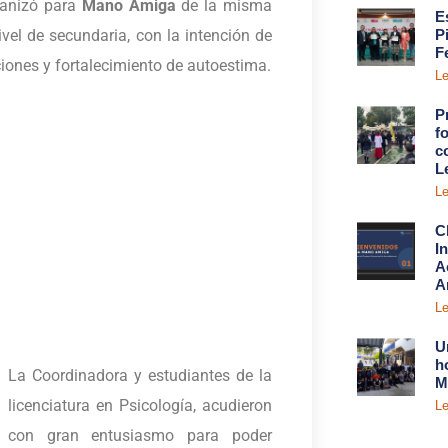
anizó para
Mano Amiga
de la misma
E
ivel de secundaria, con la intención de
P
F
iones y fortalecimiento de autoestima.
Le
P
fo
c
L
Le
C
I
A
A
Le
U
h
La Coordinadora y estudiantes de la
M
licenciatura en Psicología, acudieron
Le
con gran entusiasmo para poder