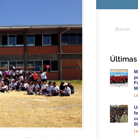
Últimas 
M
p
F
M
Le
U
f
c
6
Le