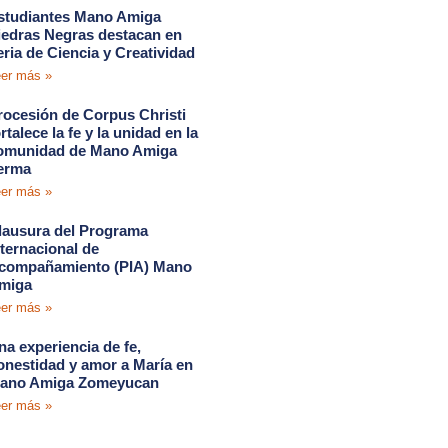
studiantes Mano Amiga
iedras Negras destacan en
eria de Ciencia y Creatividad
er más »
rocesión de Corpus Christi
rtalece la fe y la unidad en la
omunidad de Mano Amiga
erma
er más »
lausura del Programa
nternacional de
compañamiento (PIA) Mano
miga
er más »
na experiencia de fe,
onestidad y amor a María en
ano Amiga Zomeyucan
er más »