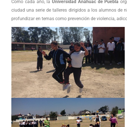
Como cada año, la
Universidad Anáhuac de Puebla
org
ciudad una serie de talleres dirigidos a los alumnos de n
profundizar en temas como prevención de violencia, adicc