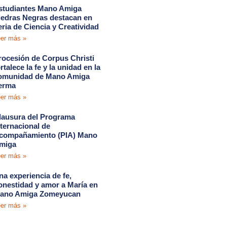
studiantes Mano Amiga
iedras Negras destacan en
eria de Ciencia y Creatividad
er más »
rocesión de Corpus Christi
rtalece la fe y la unidad en la
omunidad de Mano Amiga
erma
er más »
lausura del Programa
nternacional de
compañamiento (PIA) Mano
miga
er más »
na experiencia de fe,
onestidad y amor a María en
ano Amiga Zomeyucan
er más »