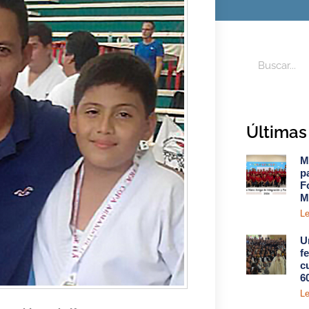
Últimas 
M
p
F
M
Le
U
f
c
6
Le