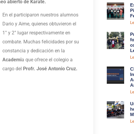
eo abierto de Karate.
E
P
En el participaron nuestros alumnos
F
Le
Dario y Aime, quienes obtuvieron el
1° y 2° lugar respectivamente en
P
fo
combate. Muchas felicidades por su
c
L
constancia y dedicación en la
Le
Academi
a que ofrece el colegio a
cargo del
Profr. José Antonio Cruz.
C
I
A
A
Le
U
h
M
Le