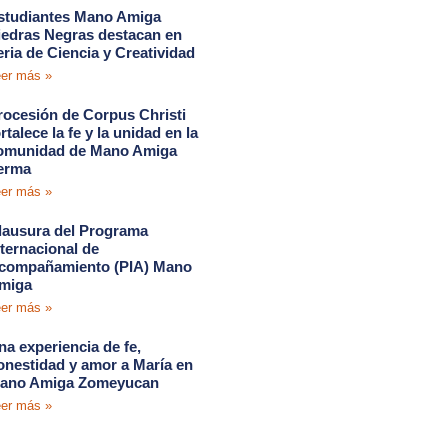
studiantes Mano Amiga
iedras Negras destacan en
eria de Ciencia y Creatividad
er más »
rocesión de Corpus Christi
rtalece la fe y la unidad en la
omunidad de Mano Amiga
erma
er más »
lausura del Programa
nternacional de
compañamiento (PIA) Mano
miga
er más »
na experiencia de fe,
onestidad y amor a María en
ano Amiga Zomeyucan
er más »