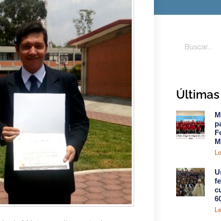
Últimas 
M
p
F
M
Le
U
f
c
6
Le