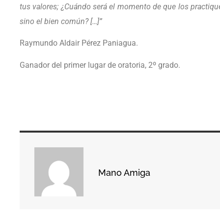
tus valores; ¿
Cu
á
ndo ser
á el momento de que los practique
sino el bien común
?
[…]
”
Raymundo Aldair Pérez Paniagua.
Ganador del primer lugar de oratoria, 2º grado.
Mano Amiga