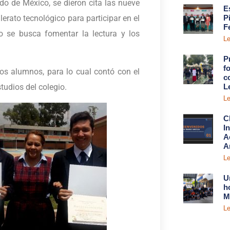
do de México, se dieron cita las nueve
E
rato tecnológico para participar en el
P
F
o se busca fomentar la lectura y los
Le
P
fo
os alumnos, para lo cual contó con el
c
L
tudios del colegio.
Le
C
I
A
A
Le
U
h
M
Le