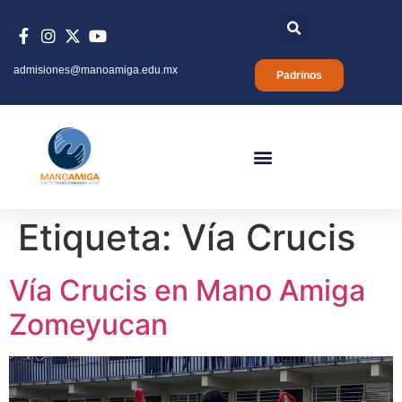
admisiones@manoamiga.edu.mx
Padrinos
Etiqueta:
Vía Crucis
Vía Crucis en Mano Amiga
Zomeyucan