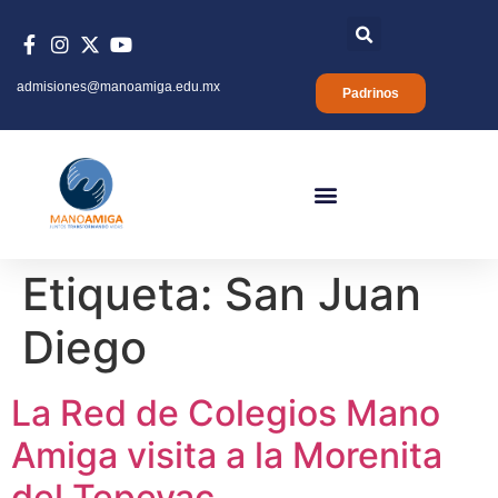
admisiones@manoamiga.edu.mx
Padrinos
Etiqueta:
San Juan
Diego
La Red de Colegios Mano
Amiga visita a la Morenita
del Tepeyac