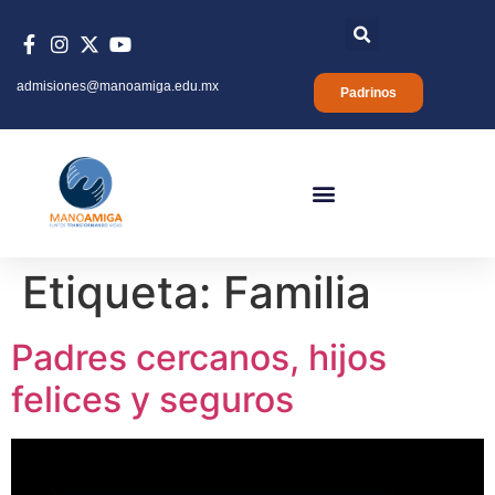
admisiones@manoamiga.edu.mx
Padrinos
Etiqueta:
Familia
Padres cercanos, hijos
felices y seguros