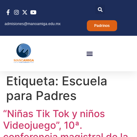
admisiones@manoamiga.edu.mx
Padrinos
Etiqueta:
Escuela
para Padres
“Niñas Tik Tok y niños
Videojuego”, 10ª.
conferencia magistral de la