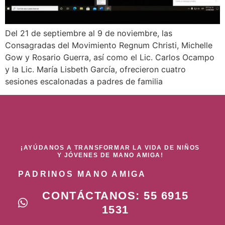
Del 21 de septiembre al 9 de noviembre, las
Consagradas del Movimiento Regnum Christi, Michelle
Gow y Rosario Guerra, así como el Lic. Carlos Ocampo
y la Lic. María Lisbeth García, ofrecieron cuatro
sesiones escalonadas a padres de familia
¡AYÚDANOS A TRANSFORMAR LA VIDA DE NIÑOS
Y JÓVENES DE MANO AMIGA!
PADRINOS MANO AMIGA
CONTÁCTANOS: 55 6915
1531