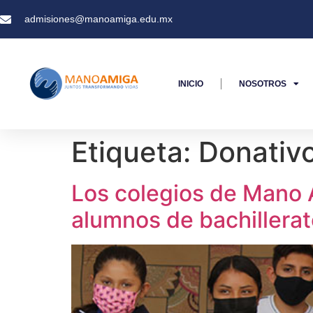
admisiones@manoamiga.edu.mx
INICIO
NOSOTROS
Etiqueta:
Donativ
Los colegios de Mano 
alumnos de bachillera