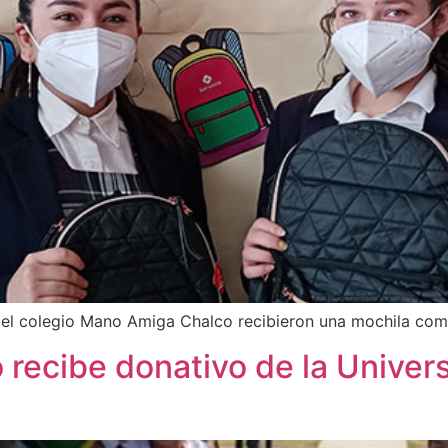
del colegio Mano Amiga Chalco recibieron una mochila co
recibe donativo de la Unive