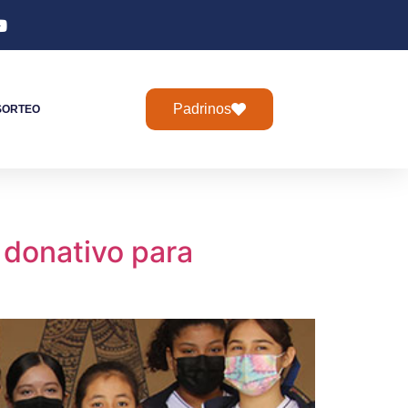
Padrinos
SORTEO
 donativo para