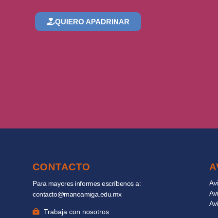
QUIERO APADRINAR
CONTACTO
A
Av
Para mayores informes escríbenos a:
Av
contacto@manoamiga.edu.mx
Av
Trabaja con nosotros