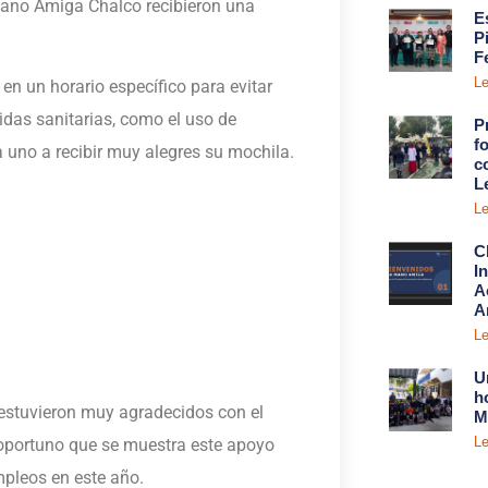
Mano Amiga Chalco recibieron una
E
P
F
Le
 en un horario específico para evitar
das sanitarias, como el uso de
P
fo
a uno a recibir muy alegres su mochila.
c
L
Le
C
I
A
A
Le
U
h
 estuvieron muy agradecidos con el
M
Le
 oportuno que se muestra este apoyo
mpleos en este año.