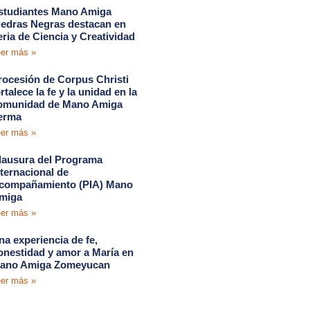
studiantes Mano Amiga
iedras Negras destacan en
eria de Ciencia y Creatividad
er más »
rocesión de Corpus Christi
rtalece la fe y la unidad en la
omunidad de Mano Amiga
erma
er más »
lausura del Programa
nternacional de
compañamiento (PIA) Mano
miga
er más »
na experiencia de fe,
onestidad y amor a María en
ano Amiga Zomeyucan
er más »