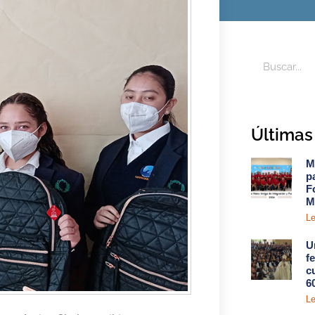
Últimas 
M
p
F
M
Le
U
f
c
6
Le