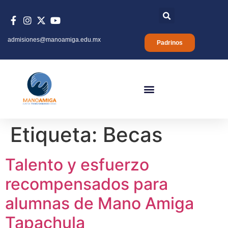
admisiones@manoamiga.edu.mx
Padrinos
Etiqueta:
Becas
Talento y esfuerzo
recompensados para
alumnas de Mano Amiga
Tapachula