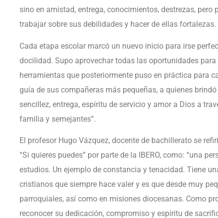
sino en amistad, entrega, conocimientos, destrezas, pero
trabajar sobre sus debilidades y hacer de ellas fortalezas.
Cada etapa escolar marcó un nuevo inicio para irse perf
docilidad. Supo aprovechar todas las oportunidades para cr
herramientas que posteriormente puso en práctica para ca
guía de sus compañeras más pequeñas, a quienes brindó l
sencillez, entrega, espíritu de servicio y amor a Dios a tr
familia y semejantes”.
El profesor Hugo Vázquez, docente de bachillerato se refir
“Si quieres puedes” por parte de la IBERO, como: “una pe
estudios. Un ejemplo de constancia y tenacidad. Tiene u
cristianos que siempre hace valer y es que desde muy pe
parroquiales, así como en misiones diocesanas. Como pro
reconocer su dedicación, compromiso y espíritu de sacrifi