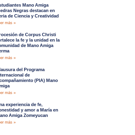
studiantes Mano Amiga
iedras Negras destacan en
eria de Ciencia y Creatividad
er más »
rocesión de Corpus Christi
rtalece la fe y la unidad en la
omunidad de Mano Amiga
erma
er más »
lausura del Programa
nternacional de
compañamiento (PIA) Mano
miga
er más »
na experiencia de fe,
onestidad y amor a María en
ano Amiga Zomeyucan
er más »