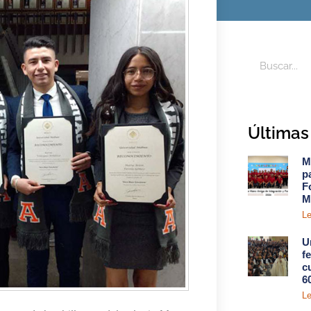
Últimas 
M
p
F
M
Le
U
f
c
6
Le