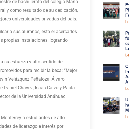
estre de bachillerato del colegio Mano
E
ral y como resultado de su dedicación,
P
F
jores universidades privadas del país.
Le
lsar a sus alumnos, está el acercarlos
P
fo
s propias instalaciones, logrando
c
L
Le
a su esfuerzo y alto sentido de
C
promovidos para recibir la beca: “Mejor
I
A
evin Velázquez Peñaloza, Álvaro
A
sé Daniel Chávez, Isaac Calvo y Paola
Le
ector de la Universidad Anáhuac
U
h
M
Le
 Monterrey a estudiantes de alto
ades de liderazgo e interés por