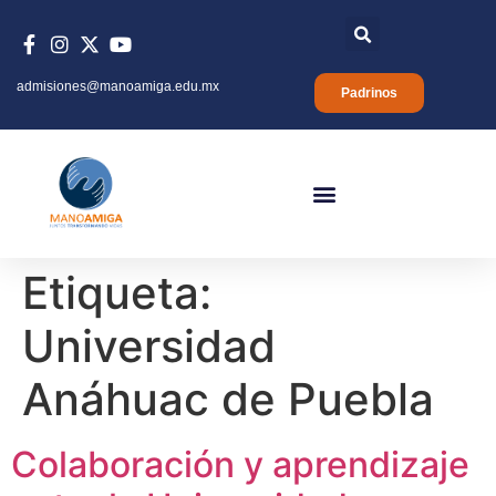
admisiones@manoamiga.edu.mx
Padrinos
Etiqueta:
Universidad
Anáhuac de Puebla
Colaboración y aprendizaje