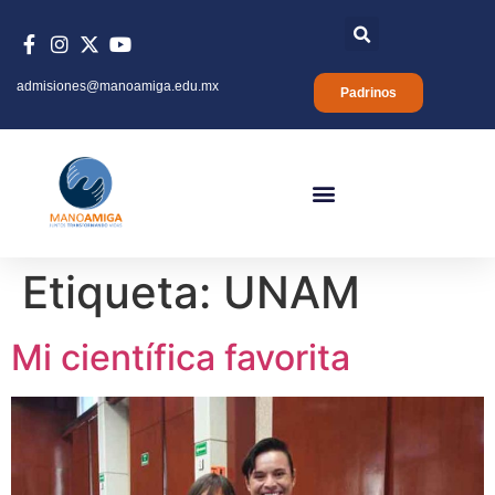
admisiones@manoamiga.edu.mx
Padrinos
Etiqueta:
UNAM
Mi científica favorita