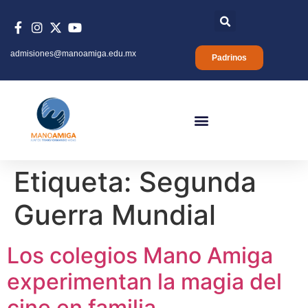
admisiones@manoamiga.edu.mx
Padrinos
Etiqueta:
Segunda
Guerra Mundial
Los colegios Mano Amiga
experimentan la magia del
cine en familia