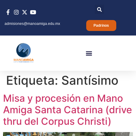
admisiones@manoamiga.edu.mx
Padrinos
Etiqueta:
Santísimo
Misa y procesión en Mano
Amiga Santa Catarina (drive
thru del Corpus Christi)