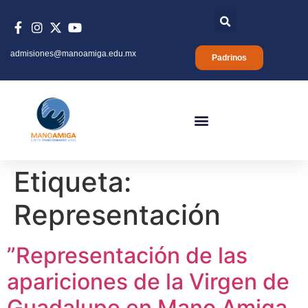
admisiones@manoamiga.edu.mx
Padrinos
Etiqueta:
Representación
”Representación de las
apariciones de la Virgen de
Guadalupe en Mano Amiga