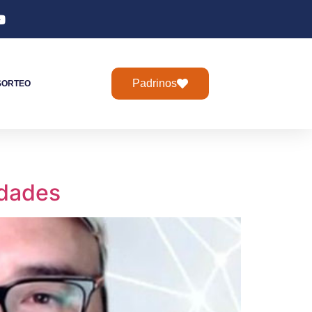
Padrinos
SORTEO
idades