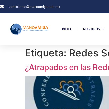
admisiones@manoamiga.edu.mx
INICIO
NOSOTROS
Etiqueta:
Redes S
¿Atrapados en las Red