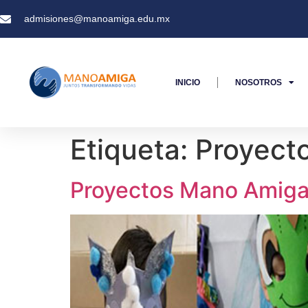
admisiones@manoamiga.edu.mx
INICIO
NOSOTROS
Etiqueta:
Proyect
Proyectos Mano Amiga