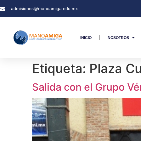
admisiones@manoamiga.edu.mx
INICIO
NOSOTROS
Etiqueta:
Plaza Cu
Salida con el Grupo Vé