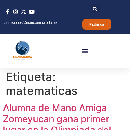
admisiones@manoamiga.edu.mx
Padrinos
Etiqueta:
matematicas
Alumna de Mano Amiga
Zomeyucan gana primer
lugar en la Olimpiada del