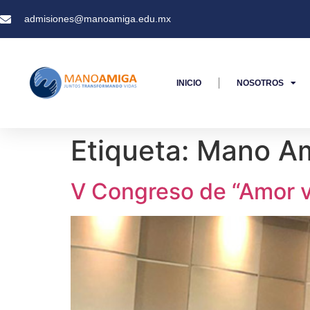
admisiones@manoamiga.edu.mx
INICIO
NOSOTROS
Etiqueta:
Mano Am
V Congreso de “Amor 