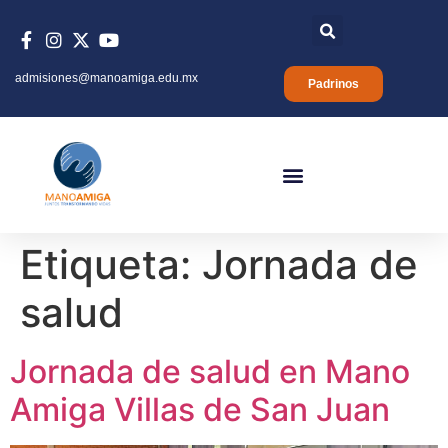
admisiones@manoamiga.edu.mx
Padrinos
Etiqueta:
Jornada de
salud
Jornada de salud en Mano
Amiga Villas de San Juan