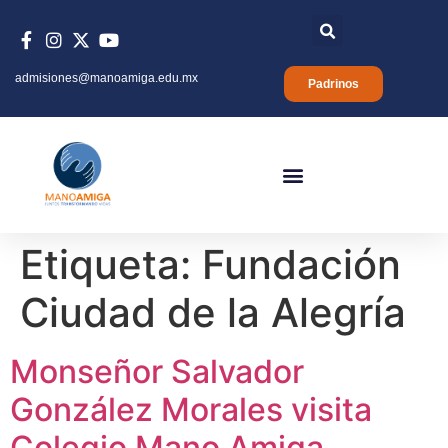
admisiones@manoamiga.edu.mx
Padrinos
Etiqueta:
Fundación
Ciudad de la Alegría
Monseñor Salvador
González Morales visita
Colegio Mano Amiga