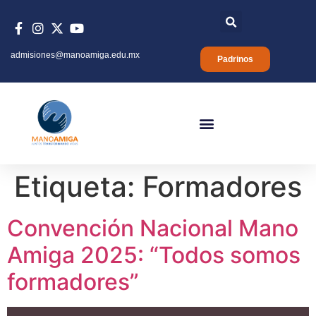
admisiones@manoamiga.edu.mx
Padrinos
Etiqueta:
Formadores
Convención Nacional Mano
Amiga 2025: “Todos somos
formadores”