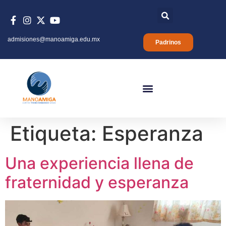
admisiones@manoamiga.edu.mx
Padrinos
Etiqueta:
Esperanza
Una experiencia llena de
fraternidad y esperanza