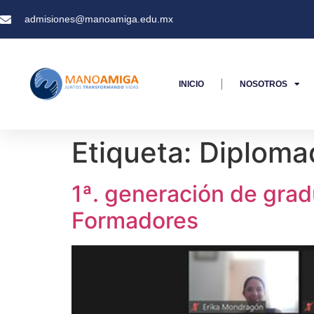
admisiones@manoamiga.edu.mx
INICIO
NOSOTROS
Etiqueta:
Diploma
1ª. generación de gra
Formadores