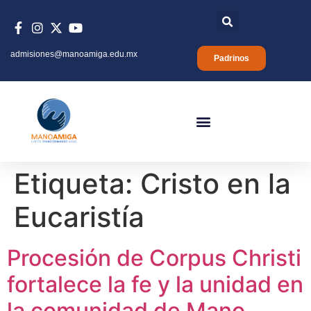
admisiones@manoamiga.edu.mx
Padrinos
Etiqueta:
Cristo en la
Eucaristía
Procesión de Corpus Christi
fortalece la fe y la unidad en
la comunidad de Mano