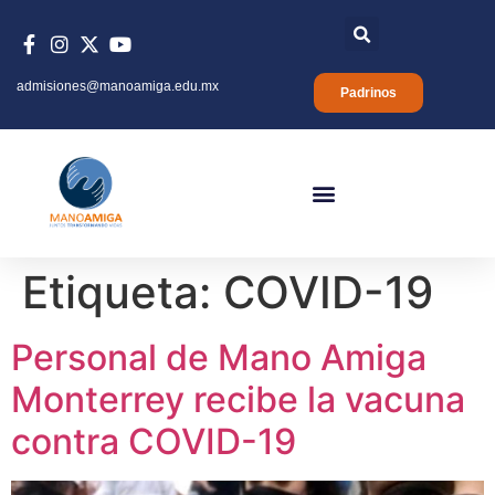
admisiones@manoamiga.edu.mx
Padrinos
Etiqueta:
COVID-19
Personal de Mano Amiga
Monterrey recibe la vacuna
contra COVID-19