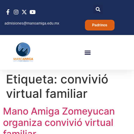
admisiones@manoamiga.edu.mx
Padrinos
Etiqueta:
convivió
virtual familiar
Mano Amiga Zomeyucan
organiza convivió virtual
familiar