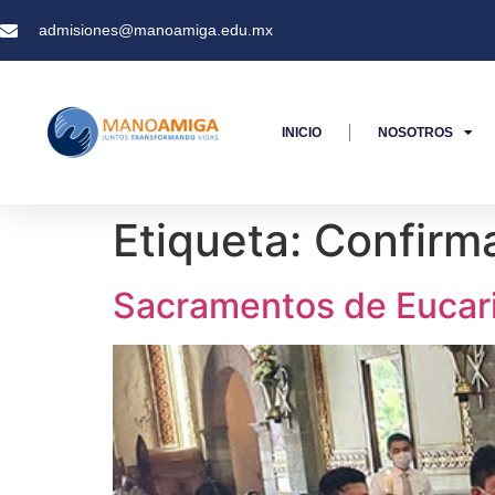
admisiones@manoamiga.edu.mx
INICIO
NOSOTROS
Etiqueta:
Confirm
Sacramentos de Eucar