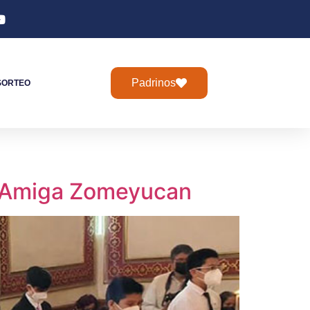
Padrinos
SORTEO
o Amiga Zomeyucan