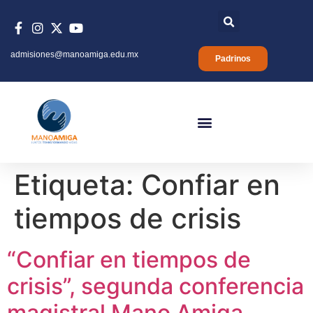
admisiones@manoamiga.edu.mx
Padrinos
Etiqueta:
Confiar en
tiempos de crisis
“Confiar en tiempos de
crisis”, segunda conferencia
magistral Mano Amiga