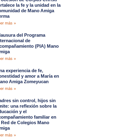
rtalece la fe y la unidad en la
omunidad de Mano Amiga
erma
er más »
lausura del Programa
nternacional de
compañamiento (PIA) Mano
miga
er más »
na experiencia de fe,
onestidad y amor a María en
ano Amiga Zomeyucan
er más »
adres sin control, hijos sin
ímite: una reflexión sobre la
ducación y el
compañamiento familiar en
a Red de Colegios Mano
miga
er más »