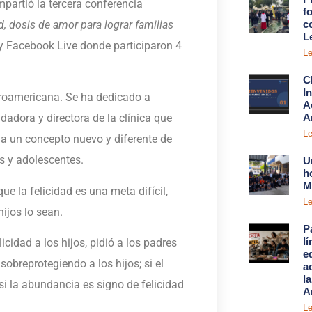
impartió la tercera conferencia
fo
d, dosis de amor para lograr familias
c
L
 y Facebook Live donde participaron 4
Le
C
I
beroamericana. Se ha dedicado a
A
A
dadora y directora de la clínica que
Le
nda un concepto nuevo y diferente de
os y adolescentes.
U
h
M
ue la felicidad es una meta difícil,
Le
ijos lo sean.
P
l
cidad a los hijos, pidió a los padres
e
obreprotegiendo a los hijos; si el
a
l
i la abundancia es signo de felicidad
A
Le