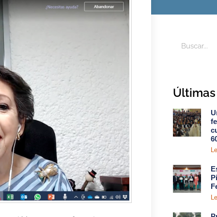
Últimas 
U
f
c
6
Le
E
P
F
Le
P