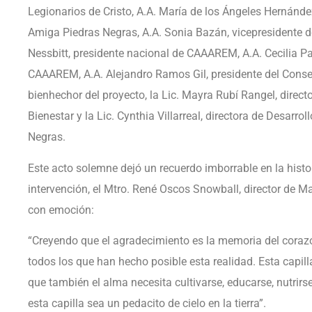
Legionarios de Cristo, A.A. María de los Ángeles Hernánd
Amiga Piedras Negras, A.A. Sonia Bazán, vicepresidente d
Nessbitt, presidente nacional de CAAAREM, A.A. Cecilia P
CAAAREM, A.A. Alejandro Ramos Gil, presidente del Con
bienhechor del proyecto, la Lic. Mayra Rubí Rangel, direc
Bienestar y la Lic. Cynthia Villarreal, directora de Desarro
Negras.
Este acto solemne dejó un recuerdo imborrable en la histor
intervención, el Mtro. René Oscos Snowball, director de 
con emoción:
“Creyendo que el agradecimiento es la memoria del coraz
todos los que han hecho posible esta realidad. Esta capil
que también el alma necesita cultivarse, educarse, nutrirs
esta capilla sea un pedacito de cielo en la tierra”.