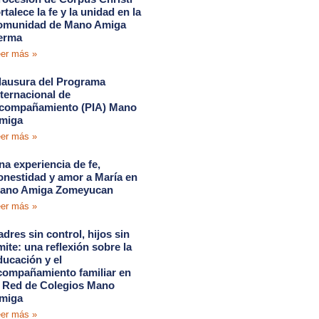
rtalece la fe y la unidad en la
omunidad de Mano Amiga
erma
er más »
lausura del Programa
nternacional de
compañamiento (PIA) Mano
miga
er más »
na experiencia de fe,
onestidad y amor a María en
ano Amiga Zomeyucan
er más »
adres sin control, hijos sin
ímite: una reflexión sobre la
ducación y el
compañamiento familiar en
a Red de Colegios Mano
miga
er más »