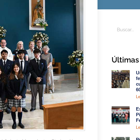
Últimas 
U
f
c
6
Le
E
P
F
Le
P