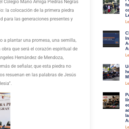
del Colegio Mano Amiga Piedras Negras
fo
o: la colocación de la primera piedra
c
L
ad para las generaciones presentes y
Le
C
I
o a plantar una promesa, una semilla,
A
A
ta obra que será el corazón espiritual de
Le
s Ángeles Hernández de Mendoza,
más de señalar, que esta piedra no
U
h
ecos resuenan en las palabras de Jesús
M
lesia”.
Le
P
l
e
a
l
A
Le