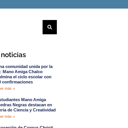
noticias
na comunidad unida por la
e: Mano Amiga Chalco
ulmina el ciclo escolar con
0 confirmaciones
er más »
studiantes Mano Amiga
iedras Negras destacan en
eria de Ciencia y Creatividad
er más »
rocesión de Corpus Christi