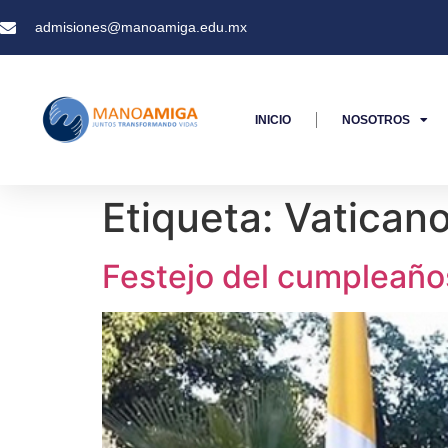
admisiones@manoamiga.edu.mx
INICIO
NOSOTROS
Etiqueta:
Vatican
Festejo del cumpleaño