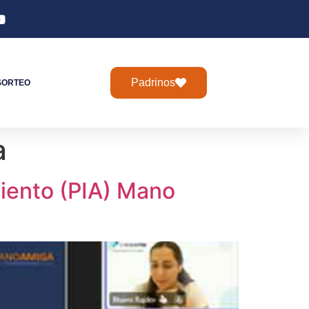
Padrinos
SORTEO
a
iento (PIA) Mano