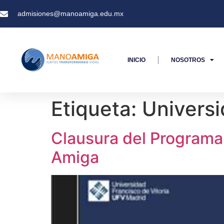
admisiones@manoamiga.edu.mx
INICIO
NOSOTROS
Etiqueta:
Universi
Clausura del Programa
Amiga