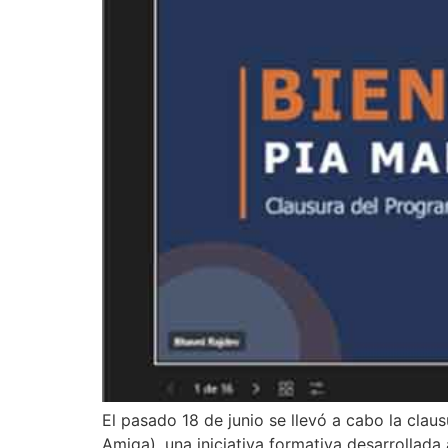
El pasado 18 de junio se llevó a cabo la cl
Amiga), una iniciativa formativa desarrollada 