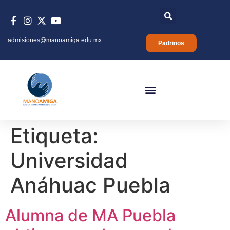
admisiones@manoamiga.edu.mx
Padrinos
Etiqueta:
Universidad
Anáhuac Puebla
Alumna de MA Puebla