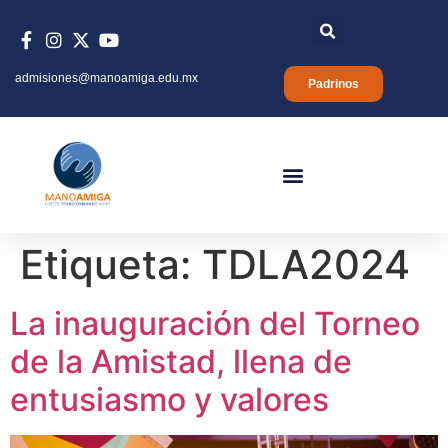
admisiones@manoamiga.edu.mx
Padrinos
Etiqueta:
TDLA2024
La inauguración del Torneo
de la Amistad, llena de
entusiasmo y valores