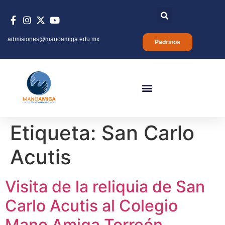
admisiones@manoamiga.edu.mx
Padrinos
Etiqueta:
San Carlo
Acutis
Visita de la reliquia de San
Carlo Acutis al Colegio
Mano Amiga Torreón