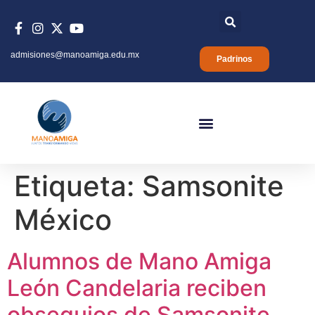
admisiones@manoamiga.edu.mx
Padrinos
Etiqueta:
Samsonite
México
Alumnos de Mano Amiga
León Candelaria reciben
obsequios de Samsonite