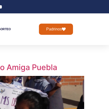
Padrinos
SORTEO
no Amiga Puebla