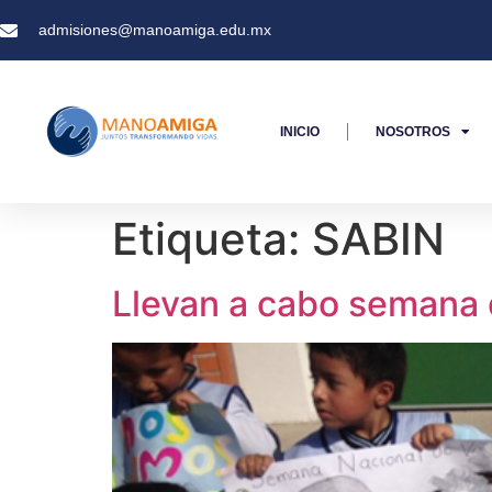
admisiones@manoamiga.edu.mx
INICIO
NOSOTROS
Etiqueta:
SABIN
Llevan a cabo semana 