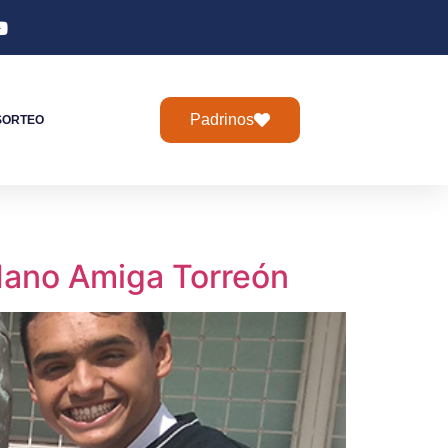
Padrinos
SORTEO
 Mano Amiga Torreón