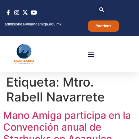
admisiones@manoamiga.edu.mx
Padrinos
Etiqueta:
Mtro.
Rabell Navarrete
Mano Amiga participa en la
Convención anual de
Starbucks en Acapulco