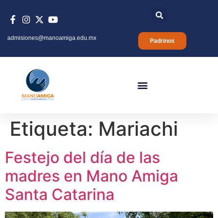
admisiones@manoamiga.edu.mx
Padrinos
Etiqueta:
Mariachi
Festejo del día de las
madres en Mano Amiga
Santa Catarina