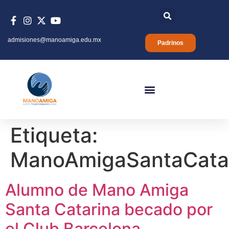
admisiones@manoamiga.edu.mx
Padrinos
Etiqueta:
ManoAmigaSantaCata
Alumno de Mano Amiga
Santa Catarina becado por
el Club Barcelona