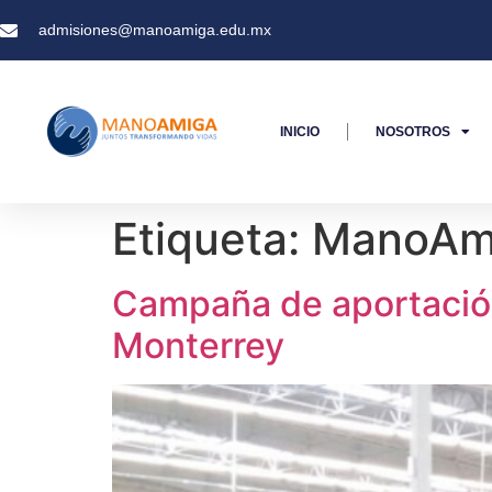
admisiones@manoamiga.edu.mx
INICIO
NOSOTROS
Etiqueta:
ManoAm
Campaña de aportación
Monterrey