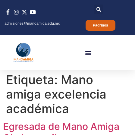
admisiones@manoamiga.edu.mx
Padrinos
Etiqueta:
Mano
amiga excelencia
académica
Egresada de Mano Amiga