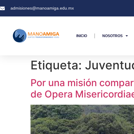
admisiones@manoamiga.edu.mx
INICIO
NOSOTROS
Etiqueta:
Juventud
Por una misión compart
de Opera Misericordia