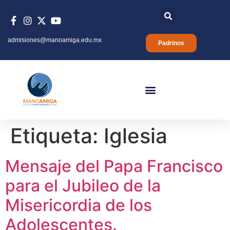
admisiones@manoamiga.edu.mx
Padrinos
Etiqueta:
Iglesia
Mensaje del Papa Francisco
para el Jubileo de la
Misericordia de los
Adolescentes.