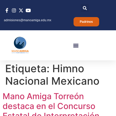
admisiones@manoamiga.edu.mx
Padrinos
Etiqueta:
Himno
Nacional Mexicano
Mano Amiga Torreón
destaca en el Concurso
Estatal de Interpretación